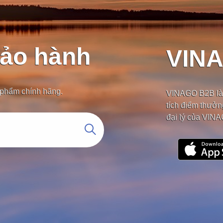
bảo hành
VIN
n phẩm chính hãng.
VINAGO B2B là 
tích điểm thưởn
đại lý của VIN