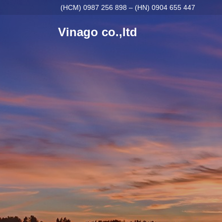
(HCM) 0987 256 898 – (HN) 0904 655 447
Vinago co.,ltd